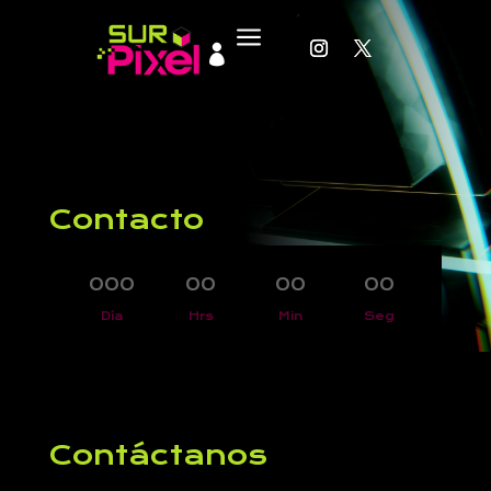
a

Contacto
000
:
00
:
00
:
00
Día
Hrs
Min
Seg
Contáctanos